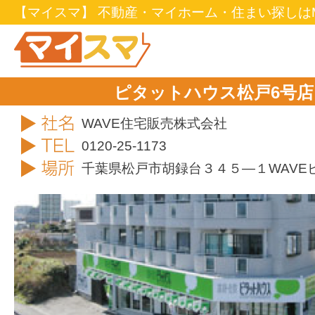
【マイスマ】 不動産・マイホーム・住まい探しはM
ピタットハウス松戸6
社名
WAVE住宅販売株式会社
TEL
0120-25-1173
住所
千葉県松戸市胡録台３４５―１WAVE