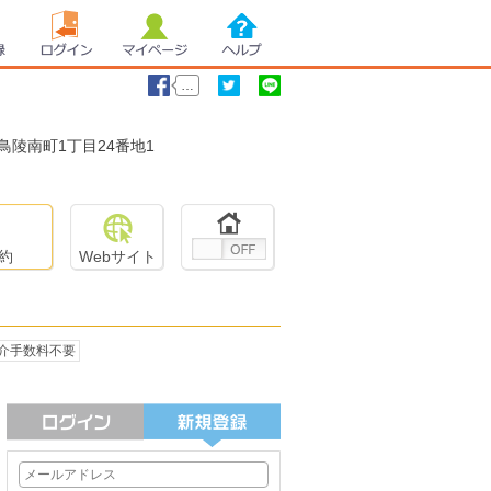
録
ログイン
マイページ
ヘルプ
…
鳥陵南町1丁目24番地1
いいね！
ツイート
LINEで送る
約
Webサイト
介手数料不要