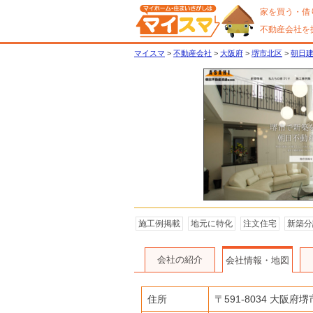
家を買う・借
不動産会社を
マイスマ
>
不動産会社
>
大阪府
>
堺市北区
>
朝日
施工例掲載
地元に特化
注文住宅
新築分
会社の紹介
会社情報・地図
住所
〒
591-8034
大阪府
堺