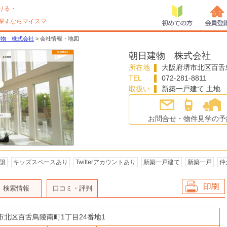
りる・
探すならマイスマ
初めての方
会員登
建物 株式会社
> 会社情報・地図
朝日建物 株式会社
所在地
大阪府
堺市北区
百舌
TEL
072-281-8811
取扱い
新築一戸建て 土地
お問合せ・物件見学の予
譲
キッズスペースあり
Twitterアカウントあり
新築一戸建て
新築一戸
仲
検索情報
口コミ・評判
会社情報を印
刷
市北区
百舌鳥陵南町1丁目24番地1