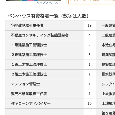
ベンハウス有資格者一覧（数字は人数）
宅地建物取引主任者
19
一級建
不動産コンサルティング技能登録者
4
二級建
１級建築施工管理技士
2
木造住
２級建築施工管理技士
3
建築知
１級土木施工管理技士
1
建築知
２級土木施工管理技士
1
排水設
マンション管理士
1
シック
競売不動産取扱主任者
1
上級損
住宅ローンアドバイザー
10
土壌環
第２種