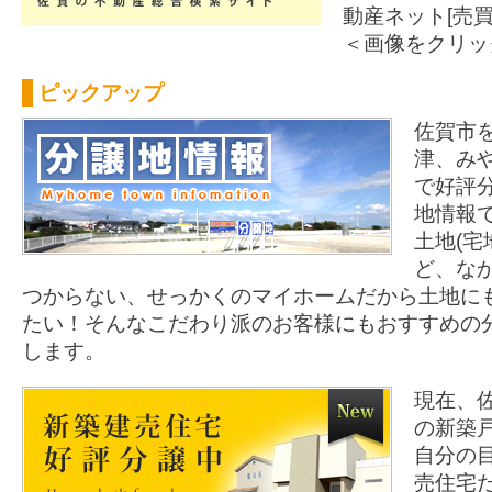
動産ネット[売
＜画像をクリッ
ピックアップ
佐賀市
津、み
で好評
地情報
土地(宅
ど、な
つからない、せっかくのマイホームだから土地に
たい！そんなこだわり派のお客様にもおすすめの
します。
現在、
の新築
自分の
売住宅