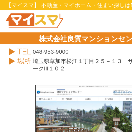
【マイスマ】 不動産・マイホーム・住まい探しはM
株式会社良質マンションセ
TEL
048-953-9000
住所
埼玉県草加市松江１丁目２５－１３ 
ークIII１０２