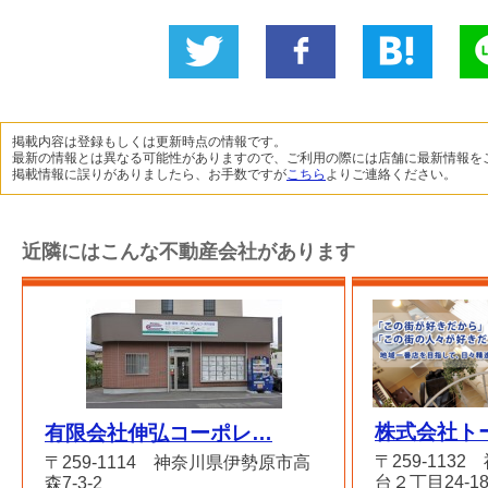
Twitter
いい
B!
L
に投稿
ね！
掲載内容は登録もしくは更新時点の情報です。
最新の情報とは異なる可能性がありますので、ご利用の際には店舗に最新情報を
掲載情報に誤りがありましたら、お手数ですが
こちら
よりご連絡ください。
近隣にはこんな不動産会社があります
株式会社ト
有限会社伸弘コーポレ…
〒259-113
〒259-1114 神奈川県伊勢原市高
台２丁目24-1
森7-3-2