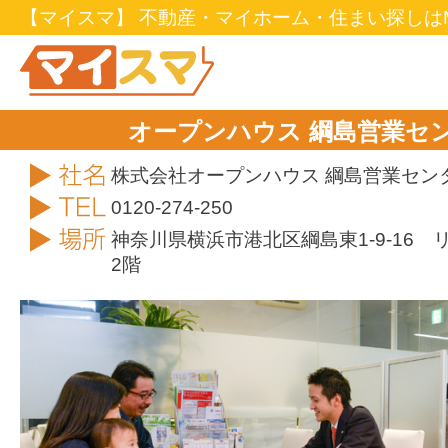
【マイスマ】 不動産・マイホーム・住まい探しはM
オープンハウス 綱島営業セ
社名
株式会社オープンハウス 綱島営業セン
TEL
0120-274-250
住所
神奈川県横浜市港北区綱島東1-9-16 
2階