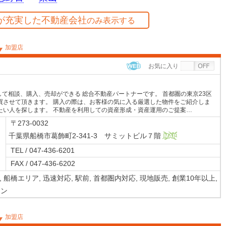
が充実した不動産会社
のみ表示する
加盟店
お気に入り
WEB
して相談、購入、売却ができる 総合不動産パートナーです。 首都圏の東京23区
買させて頂きます。 購入の際は、お客様の気に入る厳選した物件をご紹介しま
たい人を探します。 不動産を利用しての資産形成・資産運用のご提案…
〒273-0032
千葉県船橋市葛飾町2-341-3 サミットビル７階
MAP
TEL / 047-436-6201
FAX / 047-436-6202
,
船橋エリア,
迅速対応,
駅前,
首都圏内対応,
現地販売,
創業10年以上,
ョン
加盟店