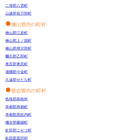
二海郡八雲町
山越郡長万部町
檜山管内の町村
檜山郡江差町
檜山郡上ノ国町
檜山郡厚沢部町
爾志郡乙部町
奥尻郡奥尻町
瀬棚郡今金町
久遠郡せたな町
後志管内の町村
島牧郡島牧村
寿都郡寿都町
寿都郡黒松内町
磯谷郡蘭越町
虻田郡ニセコ町
虻田郡真狩村