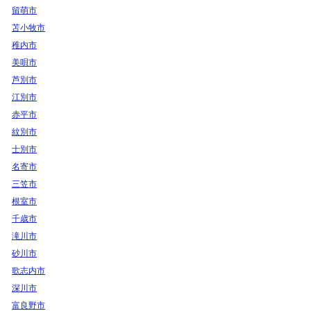
留萌市
苫小牧市
稚内市
美唄市
芦別市
江別市
赤平市
紋別市
士別市
名寄市
三笠市
根室市
千歳市
滝川市
砂川市
歌志内市
深川市
富良野市