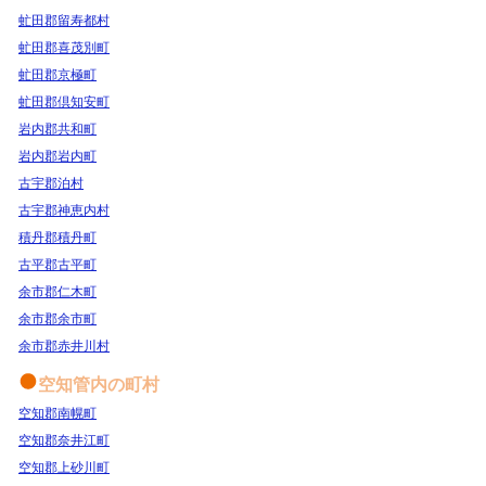
虻田郡留寿都村
虻田郡喜茂別町
虻田郡京極町
虻田郡倶知安町
岩内郡共和町
岩内郡岩内町
古宇郡泊村
古宇郡神恵内村
積丹郡積丹町
古平郡古平町
余市郡仁木町
余市郡余市町
余市郡赤井川村
空知管内の町村
空知郡南幌町
空知郡奈井江町
空知郡上砂川町