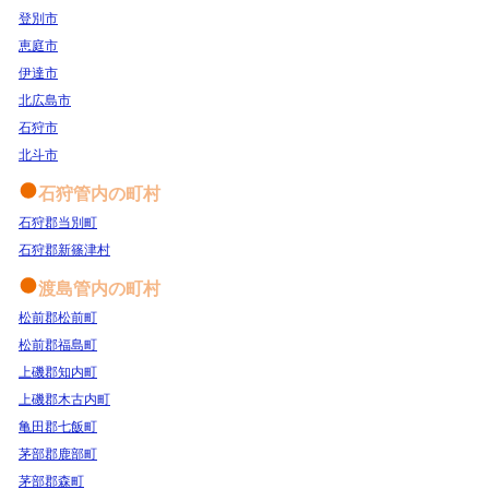
登別市
恵庭市
伊達市
北広島市
石狩市
北斗市
石狩管内の町村
石狩郡当別町
石狩郡新篠津村
渡島管内の町村
松前郡松前町
松前郡福島町
上磯郡知内町
上磯郡木古内町
亀田郡七飯町
茅部郡鹿部町
茅部郡森町