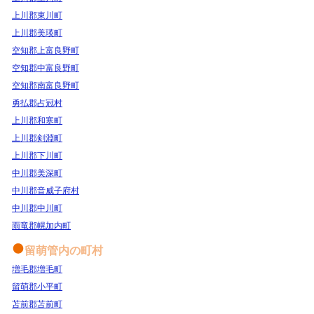
上川郡東川町
上川郡美瑛町
空知郡上富良野町
空知郡中富良野町
空知郡南富良野町
勇払郡占冠村
上川郡和寒町
上川郡剣淵町
上川郡下川町
中川郡美深町
中川郡音威子府村
中川郡中川町
雨竜郡幌加内町
留萌管内の町村
増毛郡増毛町
留萌郡小平町
苫前郡苫前町